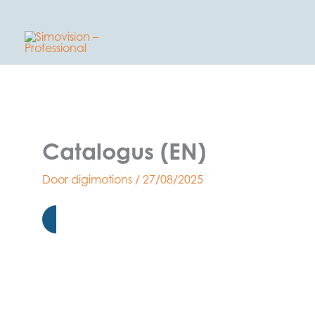
Ga
naar
de
inhoud
Catalogus (EN)
Door
digimotions
/
27/08/2025