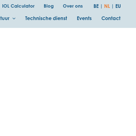
IOL Calculator
Blog
Over ons
BE
|
NL
|
EU
tuur
Technische dienst
Events
Contact