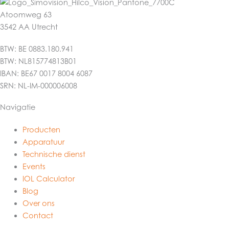
Atoomweg 63
3542 AA Utrecht
BTW: BE 0883.180.941
BTW: NL815774813B01
IBAN: BE67 0017 8004 6087
SRN: NL-IM-000006008
Navigatie
Producten
Apparatuur
Technische dienst
Events
IOL Calculator
Blog
Over ons
Contact