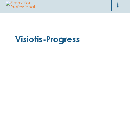
Ga
naar
de
inhoud
Visiotis-Progress